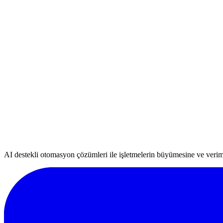
Görüşme Planla
Diğer Projeler
BoutiqueRugs
E-ticaret AR Ürün Görselleştirme
Westwing
B2B Satış Otomasyonu
Arkman
Pazar Payı Genişletme
AI destekli otomasyon çözümleri ile işletmelerin büyümesine ve veri