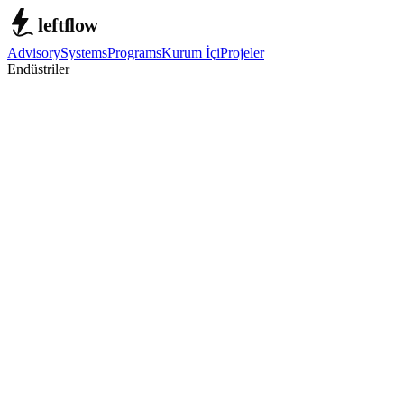
Advisory
Systems
Programs
Kurum İçi
Projeler
Endüstriler