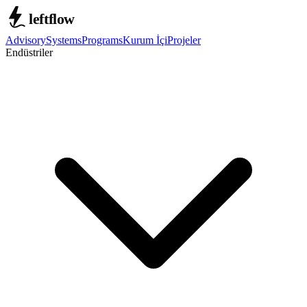
Advisory
Systems
Programs
Kurum İçi
Projeler
Endüstriler