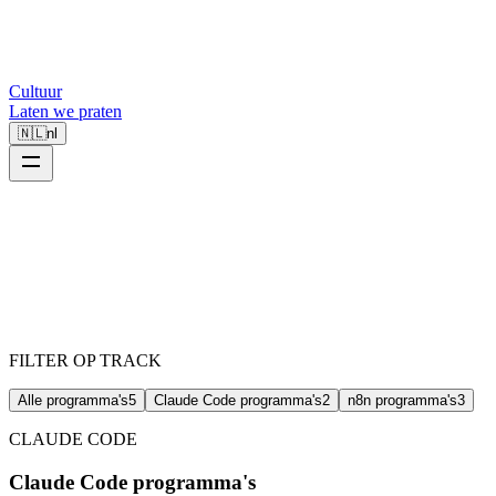
Cultuur
Laten we praten
🇳🇱
nl
FILTER OP TRACK
Alle programma's
5
Claude Code programma's
2
n8n programma's
3
CLAUDE CODE
Claude Code programma's