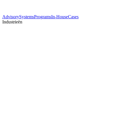
Advisory
Systems
Programs
In-House
Cases
Industrieën