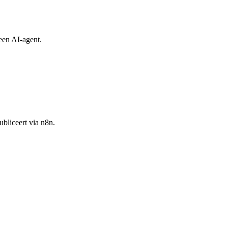
een AI-agent.
bliceert via n8n.