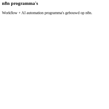
n8n programma's
Workflow + AI automation programma's gebouwd op n8n.
n8n
4
weken
$
1,500
/seat · open cohort
Bekijk programma
→
n8n
4
weken
$
1,500
/seat · open cohort
Bekijk programma
→
n8n
4
weken