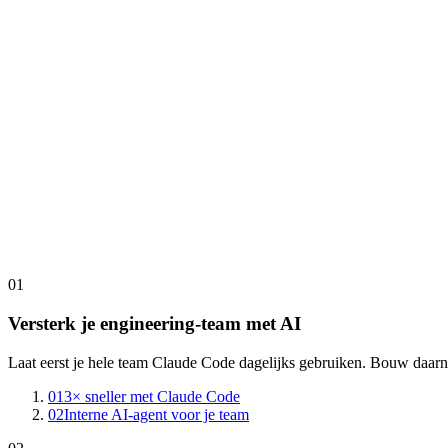
$
1,500
/seat · open cohort
Bekijk programma
→
01
Versterk je engineering-team met AI
Laat eerst je hele team Claude Code dagelijks gebruiken. Bouw daarna
01
3× sneller met Claude Code
02
Interne AI-agent voor je team