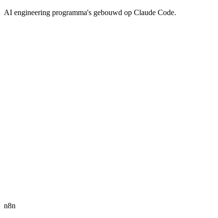
AI engineering programma's gebouwd op Claude Code.
CLAUDE CODE
6
weken
$
1,800
/seat · open cohort
Bekijk programma
→
CLAUDE CODE
4
weken
$
1,800
/seat · open cohort
Bekijk programma
→
n8n