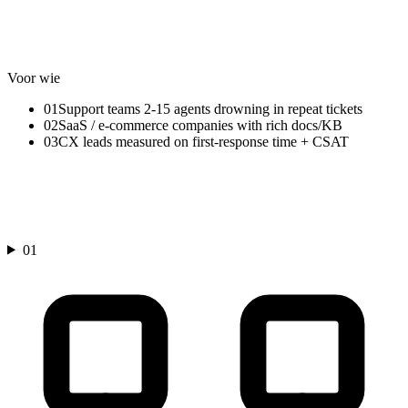
Claude
n8n
RAG
Vector DB
Zendesk/Intercom
Slack
Voor wie
01
Support teams 2-15 agents drowning in repeat tickets
02
SaaS / e-commerce companies with rich docs/KB
03
CX leads measured on first-response time + CSAT
Modules
AI-gedreven customer support agent
01