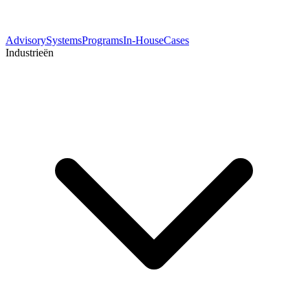
Advisory
Systems
Programs
In-House
Cases
Industrieën