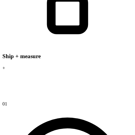
Ship + measure
+
Wat je team levert
Production, not slides.
01