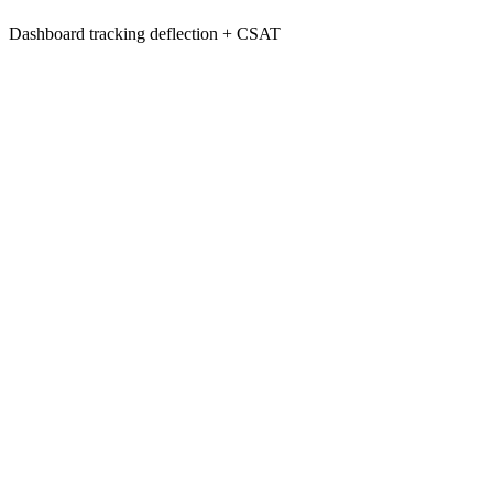
Dashboard tracking deflection + CSAT
Beste Ondernemer <25 NL · 2022
ARspar overgenomen door Floorplanner · 2024