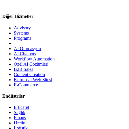
Diğer Hizmetler
Advisory
Systems
Programs
AI Otomasyon
AI Chatbots
Workflow Automation
Özel AI Çözümleri
B2B Sales
Content Creation
Kurumsal Web Sitesi
E-Commerce
Endüstriler
E-ticaret
Sağlık
Finans
Üretim
Lojistik