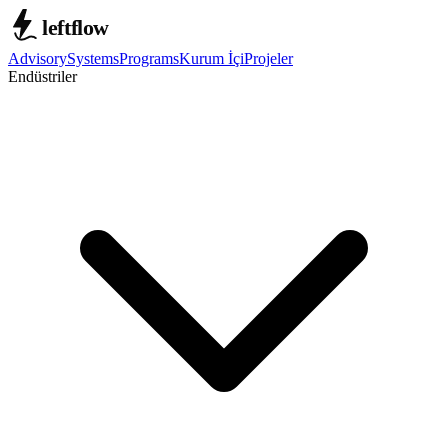
Advisory
Systems
Programs
Kurum İçi
Projeler
Endüstriler