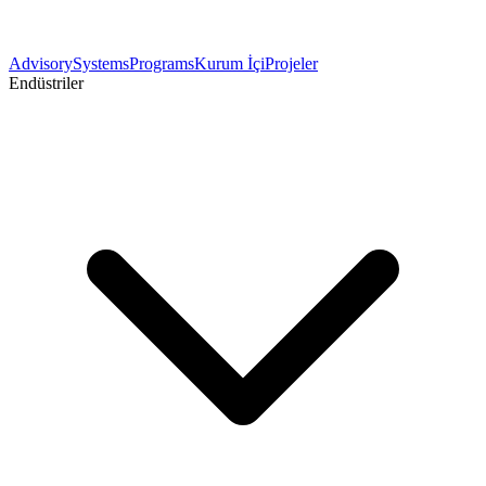
Advisory
Systems
Programs
Kurum İçi
Projeler
Endüstriler