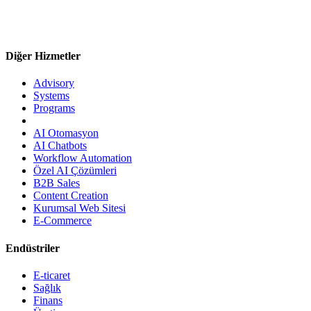
Diğer Hizmetler
Advisory
Systems
Programs
AI Otomasyon
AI Chatbots
Workflow Automation
Özel AI Çözümleri
B2B Sales
Content Creation
Kurumsal Web Sitesi
E-Commerce
Endüstriler
E-ticaret
Sağlık
Finans