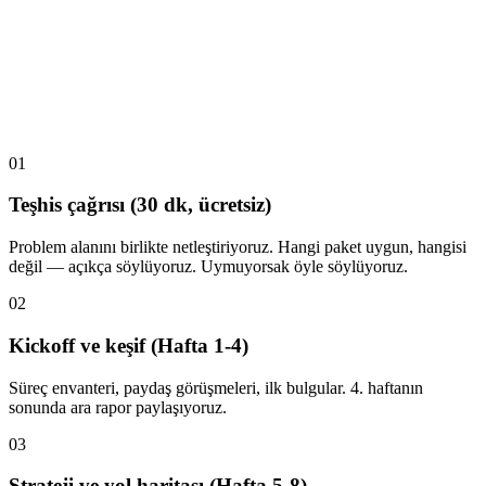
$2.000+
01
Teşhis çağrısı (30 dk, ücretsiz)
Problem alanını birlikte netleştiriyoruz. Hangi paket uygun, hangisi
değil — açıkça söylüyoruz. Uymuyorsak öyle söylüyoruz.
02
Kickoff ve keşif (Hafta 1-4)
Süreç envanteri, paydaş görüşmeleri, ilk bulgular. 4. haftanın
sonunda ara rapor paylaşıyoruz.
03
Strateji ve yol haritası (Hafta 5-8)