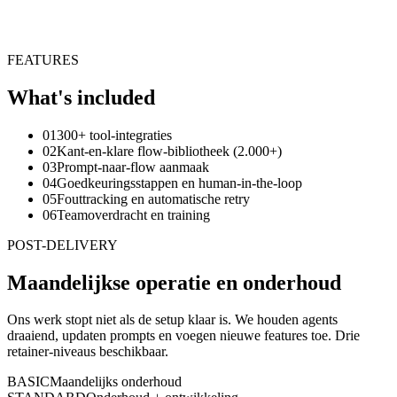
Starting at
Vanaf $4.000
FEATURES
What's included
01
300+ tool-integraties
02
Kant-en-klare flow-bibliotheek (2.000+)
03
Prompt-naar-flow aanmaak
04
Goedkeuringsstappen en human-in-the-loop
05
Fouttracking en automatische retry
06
Teamoverdracht en training
POST-DELIVERY
Maandelijkse operatie en onderhoud
Ons werk stopt niet als de setup klaar is. We houden agents
draaiend, updaten prompts en voegen nieuwe features toe. Drie
retainer-niveaus beschikbaar.
BASIC
Maandelijks onderhoud