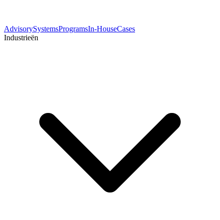
Advisory
Systems
Programs
In-House
Cases
Industrieën