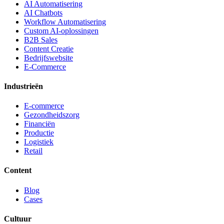
AI Automatisering
AI Chatbots
Workflow Automatisering
Custom AI-oplossingen
B2B Sales
Content Creatie
Bedrijfswebsite
E-Commerce
Industrieën
E-commerce
Gezondheidszorg
Financiën
Productie
Logistiek
Retail
Content
Blog
Cases
Cultuur